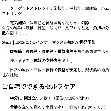
・
ターゲットストレッチ
：梨状筋／中殿筋／腸腰筋／ハム
ストリング
・
電気施術
：深層筋と神経興奮を穏やかに鎮静
全身の連動（腰椎—骨盤—股関節—足部）を整え、
負担の分
散
を図ります。
Step3｜EMSによるインナーマッスル強化
で再発予防
・
腹横筋・多裂筋・腹斜筋・骨盤底筋
を複合高周波で活性
・ 寝たままでも
体幹の支持力
を底上げ
・ 日常の座位・立位・歩行で
骨盤が安定
し、梨状筋の過負
担を軽減
ご自宅でできるセルフケア
・
60分に1回は立つ／歩く
（座位の連続を断つ）
・
骨盤を立てて座る
：坐骨で座り、背もたれは軽くサポー