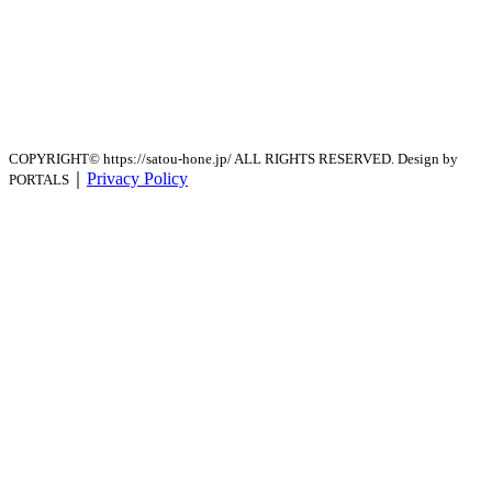
COPYRIGHT© https://satou-hone.jp/ ALL RIGHTS RESERVED. Design by
｜
Privacy Policy
PORTALS