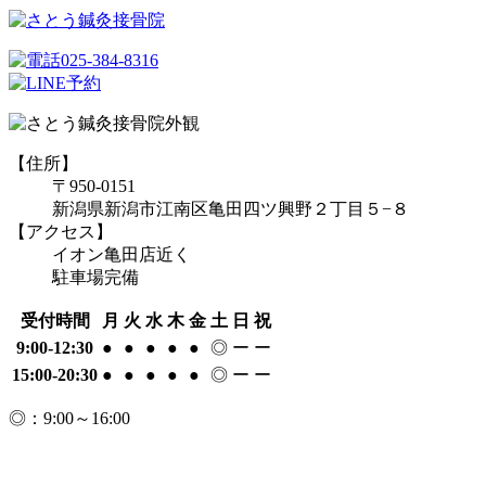
【住所】
〒950-0151
新潟県新潟市江南区亀田四ツ興野２丁目５−８
【アクセス】
イオン亀田店近く
駐車場完備
受付時間
月
火
水
木
金
土
日
祝
9:00-12:30
●
●
●
●
●
◎
ー
ー
15:00-20:30
●
●
●
●
●
◎
ー
ー
◎：9:00～16:00