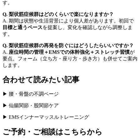
す。
Q.
梨状筋症候群は
どのくらいで楽になりますか？
A. 期間は状態や生活背景により個人差があります。初回で
目標と
通う
ペース
を提案し、変化を確認しながら調整しま
す。
Q.
梨状筋症候群の
再発を防ぐには
どうしたらいいですか
？
A.
座位時間の管理＋EMSでの体幹強化＋ストレッチ習慣
が
要点。フォーム（立ち方・座り方・歩き方）も併せてご案内
します。
合わせて読みたい記事
▶ 腰・骨盤の不調ページ
▶ 仙腸関節・股関節ケア
▶ EMSインナーマッスルトレーニング
ご予約・ご相談はこちらから