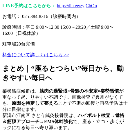
LINE予約はこちらから：
https://lin.ee/zyjCbOn
お電話： 025-384-8316（診療時間内）
診療時間：平日 9:00〜12:30 15:00～20:20／土曜 9:00〜
16:00（日祝休診）
駐車場20台完備
料金について詳しくはこちら >>
まとめ｜“座るとつらい”毎日から、動
きやすい毎日へ
梨状筋症候群は、
筋肉の過緊張×骨盤の不安定×姿勢習慣
が
重なって起こりやすい不調です。画像検査で異常がなくて
も、
原因を特定して整える
ことで不調の回復と再発予防は十
分に目指せます。
新潟市江南区 さとう鍼灸接骨院は、
ハイボルト検査→骨格
＆筋膜アプローチ→EMS体幹強化
で、座る・立つ・歩くが
ラクになる毎日へ寄り添います。