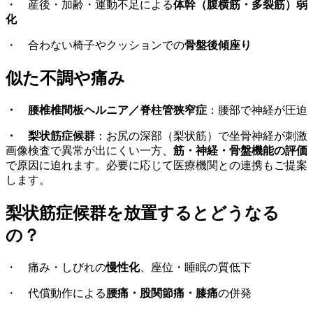
・ 産後・加齢・運動不足による
体幹（腹横筋・多裂筋）弱
化
・ 合わない椅子やクッションでの
骨盤後傾座り
似た
不調や痛み
・
腰椎椎間板ヘルニア／脊柱管狭窄症
：腰部で神経が圧迫
・
梨状筋症候群
：お尻の深部（梨状筋）で坐骨神経が刺激
画像検査で異常が出にくい一方、
筋・神経・骨盤機能の評価
で原因に迫れます。必要に応じて医療機関との連携もご提案
します。
梨状筋症候群を
放置
するとどうなる
の？
・ 痛み・しびれの
慢性化
、座位・睡眠の質低下
・ 代償動作による
腰痛・股関節痛・膝痛
の併発