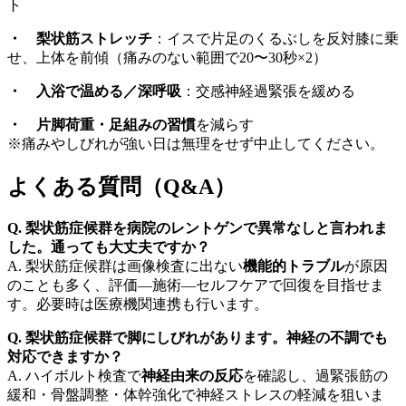
ト
・
梨状筋ストレッチ
：イスで片足のくるぶしを反対膝に乗
せ、上体を前傾（痛みのない範囲で20〜30秒×2）
・
入浴で温める／深呼吸
：交感神経過緊張を緩める
・
片脚荷重・足組みの習慣
を減らす
※痛みやしびれが強い日は無理をせず中止してください。
よくある質問（Q&A）
Q.
梨状筋症候群を
病院
のレントゲンで
異常なしと言われま
した。通っても大丈夫
ですか
？
A. 梨状筋症候群は画像検査に出ない
機能的トラブル
が原因
のことも多く、評価—施術—セルフケアで回復を目指せま
す。必要時は医療機関連携も行います。
Q.
梨状筋症候群で脚に
しびれがあります。神経の不調でも
対応できますか？
A. ハイボルト検査で
神経由来の反応
を確認し、過緊張筋の
緩和・骨盤調整・体幹強化で神経ストレスの軽減を狙いま