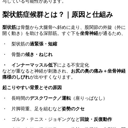
与している可能性があります。
梨状筋症候群とは？｜原因と仕組み
梨状筋
は骨盤から大腿骨へ斜めに走り、股関節の外旋（外に
開く動き）を助ける深部筋。すぐ下を
坐骨神経
が通るため、
・ 梨状筋の
過緊張・短縮
・ 骨盤の
傾き・ねじれ
・
インナーマッスル低下
による不安定化
などが重なると神経が刺激され、
お尻の奥の痛み＋坐骨神経
痛様のしびれ
が出やすくなります。
起こりやすい背景
とその原因
・ 長時間の
デスクワーク／運転
（座りっぱなし）
・ 片脚荷重、足を組むなど
姿勢のクセ
・ ゴルフ・テニス・ジョギングなど
回旋・反復動作