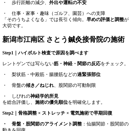
・ 歩行距離の減少、
外出や運転の不安
・ 仕事・家事・趣味（ゴルフ、園芸）への支障
「そのうちよくなる」では長引く傾向。
早めの評価と調整
が
大切です。
新潟市
江南区
さとう鍼灸接骨院の施術
Step1｜ハイボルト検査で原因を
調べます
レントゲンでは写らない
筋・神経・関節の反応
をチェック。
・ 梨状筋・中殿筋・腸腰筋などの
過緊張部位
・ 骨盤の
傾き／ねじれ
、股関節の可動制限
・ しびれの
神経学的所見
を総合評価し、
施術の優先順位
を明確化します。
Step2｜骨格調整 × ストレッチ × 電気施術
で早期回復
・
骨盤・股関節のアライメント調整
：仙腸関節・股関節の
動きを回復