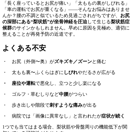
「長く座っているとお尻が痛い」「太ももの裏がしびれる」
「車の運転でお尻が重くなる」――そんなお悩みはありませ
んか？腰の不調と似ているため見過ごされがちですが、
お尻
の深部にある“梨状筋”が坐骨神経を圧迫
して生じる
梨状筋症
候群
のサインかもしれません。早めに原因を見極め、適切に
整えることが再発予防の近道です。
よくある不安
・ お尻（外側〜奥）が
ズキズキ／ズーン
と痛む
・ 太もも裏〜ふくらはぎに
しびれ
やだるさが広がる
・
座位や運転
で悪化し、立つと少し楽になる
・ ゴルフ・草むしりなど
中腰
がつらい
・ 歩き出しや階段で
刺すような痛み
が出る
・ 病院では「画像に異常なし」と言われたが
症状が続く
1つでも当てはまる場合、梨状筋や骨盤周りの機能低下が関