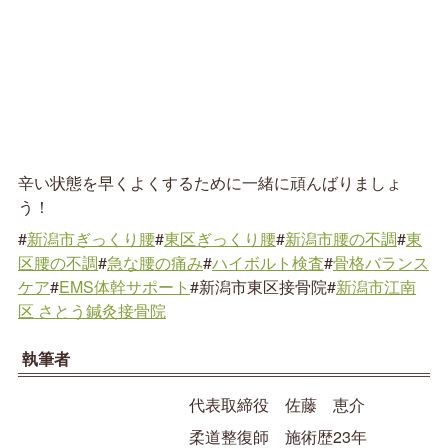
辛い状態を早くよくするために一緒に頑んばりましょ
う！
#
新潟市ぎっくり腰
#
東区ぎっくり腰
#
新潟市腰の不調
#
東
区腰の不調
#
急な腰の痛み
#
ハイボルト検査
#
骨格バランス
ケア
#
EMS体幹サポート
#新潟市東区接骨院#
新潟市江南
区 さとう鍼灸接骨院
執筆者
代表取締役 佐藤 恵介
柔道整復師 施術歴23年