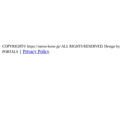
COPYRIGHT© https://satou-hone.jp/ ALL RIGHTS RESERVED. Design by
｜
Privacy Policy
PORTALS