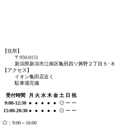
【住所】
〒950-0151
新潟県新潟市江南区亀田四ツ興野２丁目５−８
【アクセス】
イオン亀田店近く
駐車場完備
受付時間
月
火
水
木
金
土
日
祝
9:00-12:30
●
●
●
●
●
◎
ー
ー
15:00-20:30
●
●
●
●
●
◎
ー
ー
◎：9:00～16:00