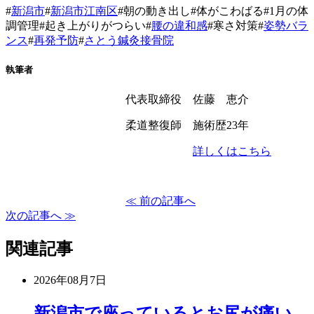
#
新潟市
#
新潟市江南区
#朝の動き出し#体がこわばる#1月の体
調管理#起き上がりがつらい#
腰の違和感
#寒さ対策#
姿勢バラ
ンス
#
再発予防
#
さとう鍼灸接骨院
執筆者
代表取締役 佐藤 恵介
柔道整復師 施術歴23年
詳しくはこちら
≪ 前の記事へ
次の記事へ ≫
関連記事
2026年08月7日
新潟市で座っているとお尻が痛い