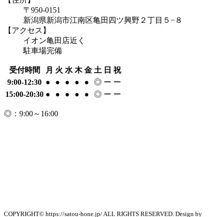
〒950-0151
新潟県新潟市江南区亀田四ツ興野２丁目５−８
【アクセス】
イオン亀田店近く
駐車場完備
受付時間
月
火
水
木
金
土
日
祝
9:00-12:30
●
●
●
●
●
◎
ー
ー
15:00-20:30
●
●
●
●
●
◎
ー
ー
◎：9:00～16:00
COPYRIGHT© https://satou-hone.jp/ ALL RIGHTS RESERVED. Design by