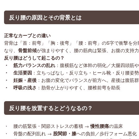
反り腰の原因
とその背景とは
正常なカーブとの違い
背骨は「首：前弯」「胸：後弯」「腰：前弯」のS字で衝撃を分
なり、
骨盤前傾
が強まりやすく、腰の筋肉は緊張、お腹の支持力
反り腰は
どうして起こる
の
？
・
筋力バランスの乱れ
：腹横筋など体幹の弱化／大腿四頭筋や
・
生活要因
：立ちっぱなし・反り立ち・ヒール靴・反り腰姿勢
・
妊娠・産後
：お腹の変化でバランスが前方へ。産後は腹筋群
・
呼吸の浅さ
：肋骨が上がりやすく、腰椎前弯を助長
反り腰を
放置
するとどうなるの？
・ 腰の筋緊張・関節ストレスの蓄積 →
慢性腰痛
の温床
・ 骨盤の配列乱れ →
股関節・膝
への負担／歩行フォーム悪化