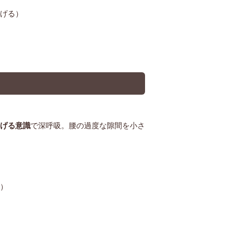
げる）
げる意識
で深呼吸。腰の過度な隙間を小さ
）