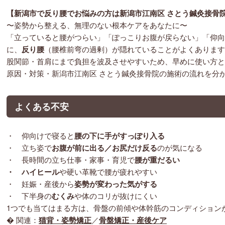
【
新潟市で反り腰でお悩みの方
は新潟市江南区 さとう鍼灸接骨
〜姿勢から整える、無理のない根本ケアをあなたに〜
「立っていると腰がつらい」「ぽっこりお腹が戻らない」「仰向
に、
反り腰
（腰椎前弯の過剰）が隠れていることがよくあります
股関節・首肩にまで負担を波及させやすいため、早めに使い方と
原因・対策・新潟市江南区 さとう鍼灸接骨院の施術の流れを分
よくある不安
・ 仰向けで寝ると
腰の下に手がすっぽり入る
・ 立ち姿で
お腹が前に出る／お尻だけ反る
のが気になる
・ 長時間の立ち仕事・家事・育児で
腰が重だるい
・
ハイヒール
や硬い革靴で腰が疲れやすい
・ 妊娠・産後から
姿勢が変わった気がする
・ 下半身の
むくみ
や体のコリが抜けにくい
1つでも当てはまる方は、骨盤の前傾や体幹筋のコンディション
� 関連：
猫背・姿勢矯正
／
骨盤矯正・産後ケア