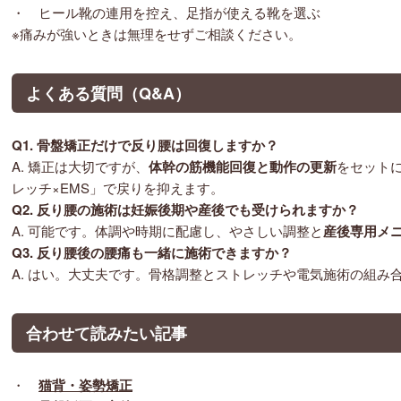
・ ヒール靴の連用を控え、足指が使える靴を選ぶ
※痛みが強いときは無理をせずご相談ください。
よくある質問（Q&A）
Q1. 骨盤矯正だけで反り腰は
回復
しますか？
A. 矯正は大切ですが、
体幹の筋機能回復と動作の更新
をセット
レッチ×EMS」で戻りを抑えます。
Q2.
反り腰の施術は
妊娠後期や産後でも受けられますか？
A. 可能です。体調や時期に配慮し、やさしい調整と
産後専用メ
Q3. 反り腰
後の腰痛も一緒に施術できますか？
A. はい。大丈夫です。骨格調整とストレッチや電気施術の組み
合わせて読みたい記事
・
猫背・姿勢矯正