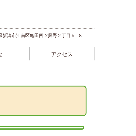
 新潟県新潟市江南区亀田四ツ興野２丁目５−８
金
アクセス