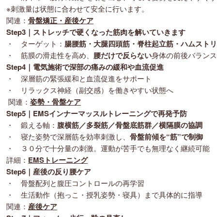
※刺激量は状態に合わせて安全に行います。
関連：
骨盤矯正・産後ケア
Step3｜ストレッチ
で硬くなった筋肉を解いていきます
・ ターゲット：
腸腰筋・大腿四頭筋・脊柱起立筋・ハムストリ
・ 筋膜の滑走性を高め、
腰だけで反らない
身体の前後バランス
Step4｜電気施術
で深部の痛みの緩和や血流促進
・ 深層筋の緊張緩和と血流促進をサポート
・ リラックス神経（副交感）を働きやすい状態へ
関連：
姿勢・骨盤ケア
Step5｜EMSインナーマッスルトレーニング
で再発予防
・ 鍛える軸：
腹横筋／多裂筋／骨盤底筋群／横隔膜の協調
・ 寝た姿勢で深層筋を効率刺激し、
骨盤前傾を“筋”で制御
・ ３０分で十分量の刺激。運動が苦手でも無理なく継続可能
詳細：
EMSトレーニング
Step6｜産後の反り腰ケア
・ 骨盤配列と腹圧コントロールの再学習
・ 生活動作（抱っこ・授乳姿勢・寝具）まで具体的に指導
関連：
産後ケア