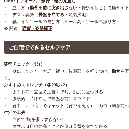
Step7｜フォーム・歩行・靴の見直し
・ 立ち方（
肋骨を前に突き出さない
・骨盤を起こして肋骨を下
・ デスク姿勢（
骨盤を立てる
・足裏接地）
・ 靴／インソールの選び方（ヒール高・ソールの減り方）
� 関連：
猫背・姿勢矯正
ご自宅でできるセルフケア
姿勢チェック（1分）
・ 壁に「かかと・お尻・背中・後頭部」を軽くつけ、
肋骨を下
く。
おすすめストレッチ（各20秒×2）
・ 太もも前：立位で足首を持ち、お尻に近づける
・ 腸腰筋：片膝立ちで骨盤を前にスライド
・ 背中：四つ這いで
キャット
（背中を丸く）→
カウ
（胸を前へ
生活の工夫
・ 立位で“胸を張りすぎない”
・ スマホは目線の高さに／座位は骨盤を立てて座る