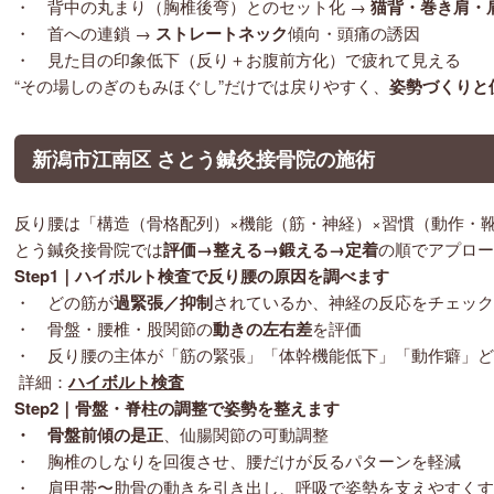
・ 背中の丸まり（胸椎後弯）とのセット化 →
猫背・巻き肩・
・ 首への連鎖 →
ストレートネック
傾向・頭痛の誘因
・ 見た目の印象低下（反り＋お腹前方化）で疲れて見える
“その場しのぎのもみほぐし”だけでは戻りやすく、
姿勢づくりと
新潟市
江南区
さとう鍼灸接骨院の施術
反り腰は「構造（骨格配列）×機能（筋・神経）×習慣（動作・
とう鍼灸接骨院では
評価→整える→鍛える→定着
の順でアプロー
Step1｜ハイボルト検査
で反り腰の原因を調べます
・ どの筋が
過緊張／抑制
されているか、神経の反応をチェック
・ 骨盤・腰椎・股関節の
動きの左右差
を評価
・ 反り腰の主体が「筋の緊張」「体幹機能低下」「動作癖」ど
詳細：
ハイボルト検査
Step2｜骨盤・脊柱の調整
で姿勢を整えます
・
骨盤前傾の是正
、仙腸関節の可動調整
・ 胸椎のしなりを回復させ、腰だけが反るパターンを軽減
・ 肩甲帯〜肋骨の動きを引き出し、呼吸で姿勢を支えやすくす