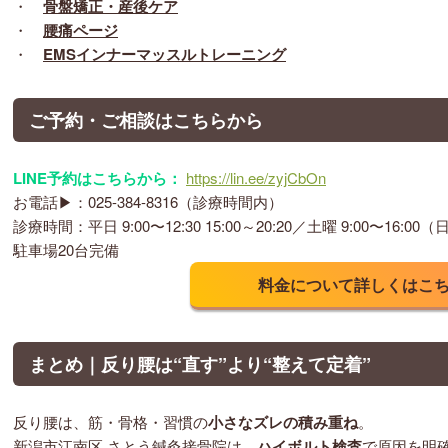
・
骨盤矯正・産後ケア
・
腰痛ページ
・
EMSインナーマッスルトレーニング
ご予約・ご相談はこちらから
LINE予約はこちらから：
https://lin.ee/zyjCbOn
お電話▶：025-384-8316（診療時間内）
診療時間：平日 9:00〜12:30 15:00～20:20／土曜 9:00〜16:0
駐車場20台完備
料金について詳しくはこちら
まとめ｜反り腰は“直す”より“整えて定着”
反り腰は、筋・骨格・習慣の
小さなズレの積み重ね
。
新潟市江南区 さとう鍼灸接骨院は、
ハイボルト検査
で原因を明