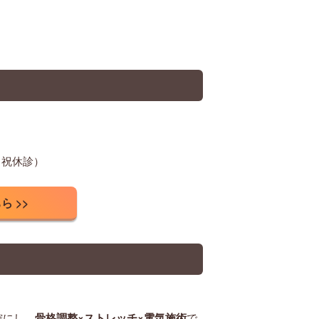
0（日祝休診）
 >>
確にし、
骨格調整×ストレッチ×電気施術
で