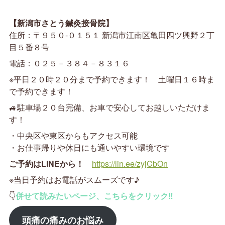
【新潟市さとう鍼灸接骨院】
住所：〒９５０-０１５１ 新潟市江南区亀田四ツ興野２丁
目５番８号
電話：０２５－３８４－８３１６
※平日２０時２０分まで予約できます！ 土曜日１６時ま
で予約できます！
🚙駐車場２０台完備、お車で安心してお越しいただけま
す！
・中央区や東区からもアクセス可能
・お仕事帰りや休日にも通いやすい環境です
ご予約はLINEから！
https://lin.ee/zyjCbOn
※当日予約はお電話がスムーズです♪
👇
併せて読みたいページ、こちらをクリック‼
頭痛
の痛みのお悩み