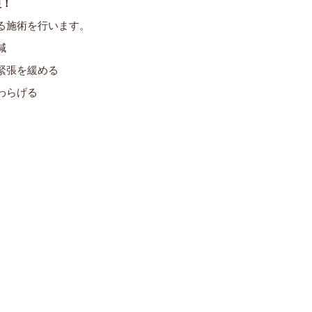
復！
る施術を行います。
減
緊張を緩める
わらげる